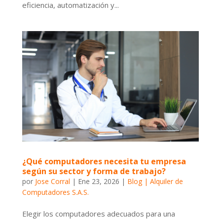
eficiencia, automatización y...
¿Qué computadores necesita tu empresa
según su sector y forma de trabajo?
por
Jose Corral
|
Ene 23, 2026
|
Blog | Alquiler de
Computadores S.A.S.
Elegir los computadores adecuados para una