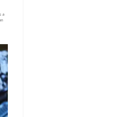
s a
an