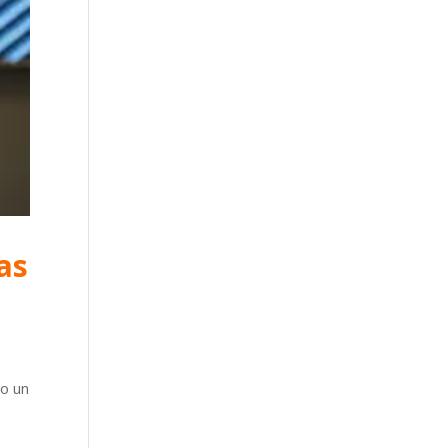
as
 o un