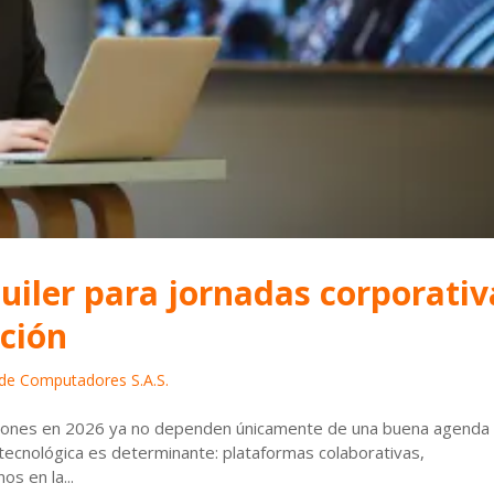
iler para jornadas corporativ
ción
r de Computadores S.A.S.
aciones en 2026 ya no dependen únicamente de una buena agenda
 tecnológica es determinante: plataformas colaborativas,
os en la...