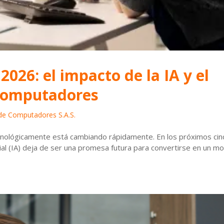
2026: el impacto de la IA y el
 computadores
 de Computadores S.A.S.
cnológicamente está cambiando rápidamente. En los próximos cin
icial (IA) deja de ser una promesa futura para convertirse en un m