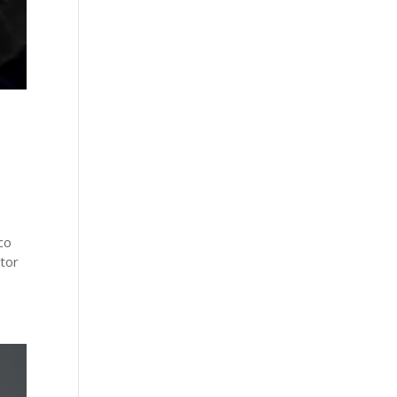
co
otor