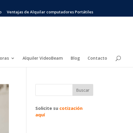
o
Ventajas de Alquilar computadores Portátiles
soras
Alquiler VideoBeam
Blog
Contacto
Solicite su
cotización
aquí