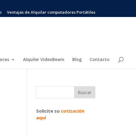
o
Ventajas de Alquilar computadores Portátiles
soras
Alquiler VideoBeam
Blog
Contacto
Solicite su
cotización
aquí