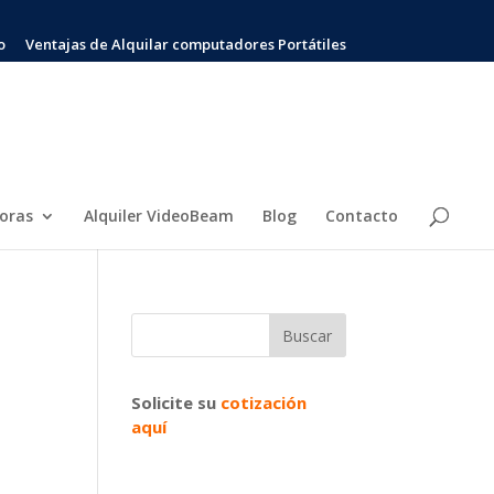
o
Ventajas de Alquilar computadores Portátiles
soras
Alquiler VideoBeam
Blog
Contacto
Solicite su
cotización
aquí