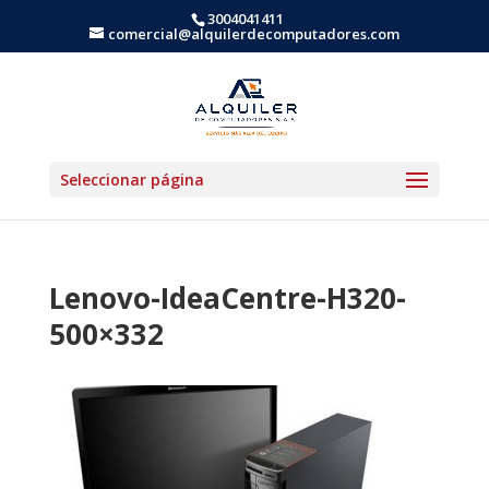
3004041411
comercial@alquilerdecomputadores.com
Seleccionar página
Lenovo-IdeaCentre-H320-
500×332